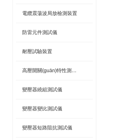
電纜震蕩波局放檢測裝置
防雷元件測試儀
耐壓試驗裝置
高壓開關(guān)特性測試儀
變壓器繞組測試儀
變壓器變比測試儀
變壓器短路阻抗測試儀