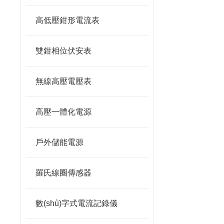
高低壓鉗形電流表
雙鉗相位伏安表
無線高壓電壓表
高壓一體化電源
戶外儲能電源
羅氏線圈傳感器
數(shù)字式電流記錄儀