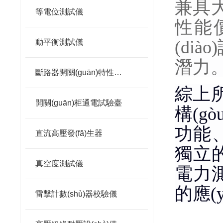
兼具
等電位測試儀
性能價
(di
動平衡測試儀
潛力
斷路器開關(guān)特性測試儀
綜上所
開關(guān)柜通電試驗臺
構(g
功能
直流高壓發(fā)生器
獨立的
真空度測試儀
電力測
的應(y
雷擊計數(shù)器校驗儀