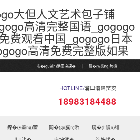
gogo大但人文艺术包子铺
gogo高清完整国语_gogogo
免费观看中国_gogogo日本
ogogo高清免费完整版如果
|
闂�(gu膩n)浜庢垜鍊�
缍�(w菐ng)绔欏
|
湴鍦�
鏀惰棌鎴戝€�
HOTLINE/
瀹㈡湇鐔辩窔
18983184488
鎳�(y墨ng)鐢
闂�(gu膩n)浜
鑱�(li谩n)绯
ㄦ渚�
庡垵鍒�
诲垵鍒�