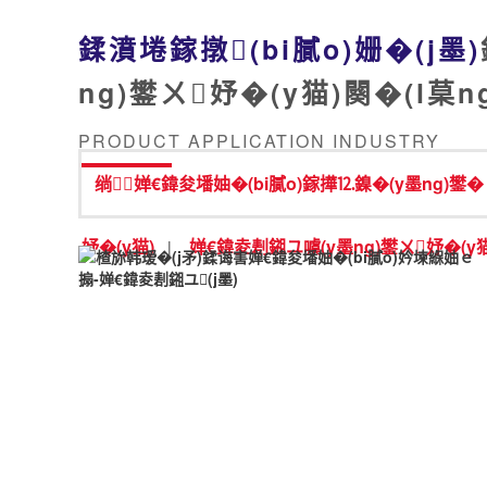
鍒濆埢鎵撴(bi膩o)姗�(j墨)
ng)鐢ㄨ妤�(y猫)闋�(l菒n
PRODUCT APPLICATION INDUSTRY
绱婵€鍏夋墦妯�(bi膩o)鎵撶⒓鎳�(y墨ng)鐢�
妤�(y猫)
婵€鍏夌剨鎺ユ噳(y墨ng)鐢ㄨ妤�(y猫
|