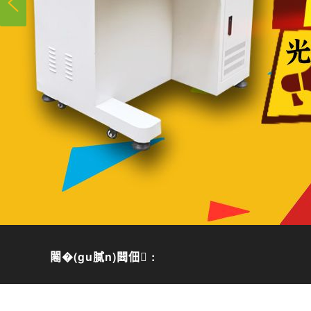
闂�(gu膩n)閸佃 :