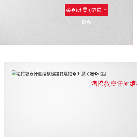
鐢�(ch菐n)鍝佽┏
鎯�
渚挎敎寮忓厜绾栨