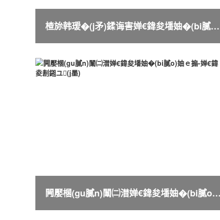
楂旀韩瑷�(j矛)鍒诲害婵€鍏夋墦妯�(bi膩o)妗堜緥妯ｅ搧
闁嬮棞(gu膩n)闈㈡澘婵€鍏夋墦妯�(bi膩o