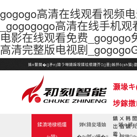
gogogo高清在线观看视频电
_gogogogo高清在线手机观看
电影在线观看免费_gogogo
高清完整版电视剧_gogog
姝¤繋閫�(j矛n)鍏ラ噸鎱跺垵鍒绘櫤鑳芥(j墨)姊拌ō(sh猫
灏堟キ(
埗鎵撴
鎮ㄨ韩閭
鍒濆埢棣栭爜
婵€鍏夋墦妯
姘ｅ嫊(d
岀偤鎮ㄦ
霉)
(y猫)
�(bi膩o)姗�(j
鎵撴(b