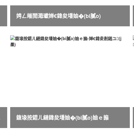
娉ㄥ皠閲濈瓛婵€鍏夋墦妯�(bi膩o)
)妯ｅ搧
鍑堟按鍣ㄦ縺鍏夋墦妯�(bi膩o)妯ｅ搧