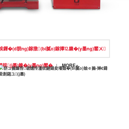
鍕�(d貌ng)鎵撴(bi膩o)鎵撶⒓鎳�(y墨ng)鐢ㄨ
(j墨)鎳�(y墨ng)鐢�
MORE+
|