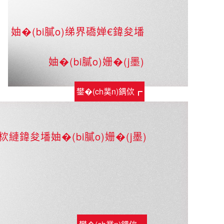
妯�(bi膩o)绨界礄婵€鍏夋墦
妯�(bi膩o)姗�(j墨)
鐢�(ch菐n)鍝佽┏
鎯�
縺鍏夋墦妯�(bi膩o)姗�(j墨)