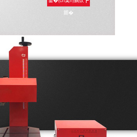
鐢�(ch菐n)鍝佽┏
鎯�