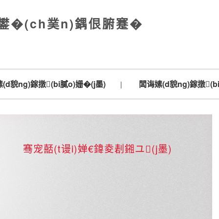
鐢�(ch菐n)鍝佷腑蹇�
(d貌ng)鎵撴(bi膩o)姗�(j墨)
闆诲嫊(d貌ng)鎵撴(bi
|
骞宠嚭(t谩i)婵€鍏夌剨鎺ユ(j墨)