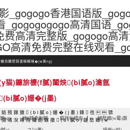
影_gogogo香港国语版_go
_gogogogogo高清国语_go
免费高清完整版_gogogo高清
oGO高清免费完整在线观看_g
)鍌欐湁闄愬叕鍙稿畼缍�(w菐ng)
y猫)鐮旂櫦(f膩)闈炴(bi膩o)瀹氬
(bi膩o)姗�(j墨)
婄殑鎵撴(bi膩o)姗�(j墨)鍏徃锛
貌ng)
婵€鍏夌剨鎺
鏂拌仦璩囪▕
鏈嶅嫏(w霉)灏
彁渚涗竴绔欏紡鎵撴(bi膩o)鏈嶅嫏(w
i膩o)
ユ(j墨)
堝崁(q奴)