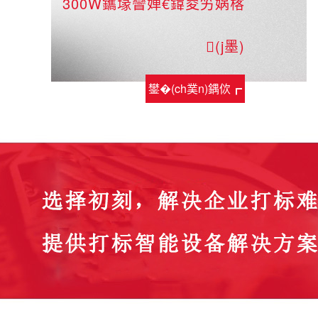
300W鑴堟矕婵€鍏夋竻娲楁
(j墨)
鐢�(ch菐n)鍝佽┏
鎯�