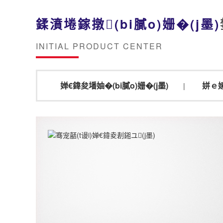
鍒濆埢鎵撴(bi膩o)姗�(j墨)
INITIAL PRODUCT CENTER
婵€鍏夋墦妯�(bi膩o)姗�(j墨)
姘ｅ嫊
|