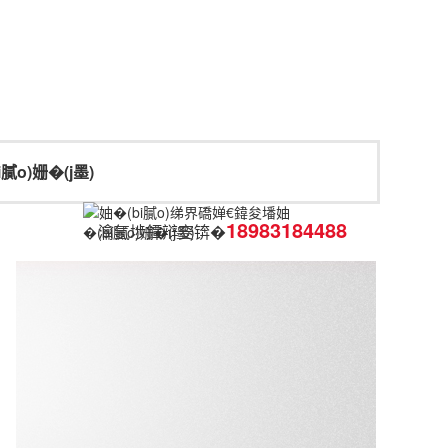
膩o)姗�(j墨)
18983184488
瀹氬埗鐔辩窔锛�