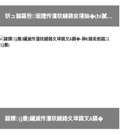
钘ュ搧鍖呰琚嬬传澶栨縺鍏夋墦妯�(bi膩o)妯ｅ搧
鎵嬫(j墨)鑶滅传澶栨縺鍏夊垏鍓叉ǎ鍝�