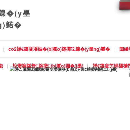
鎳�(y墨
g)鍩�
co2婵€鍏夋墦妯�(bi膩o)鎵撶⒓鎳�(y墨ng)鐢�
闆绘埃
|
|
)
椋熷搧鍖呰鎵撴(bi膩o)姗�(j墨)
婵€鍏夋竻娲楅櫎閵规
|
|