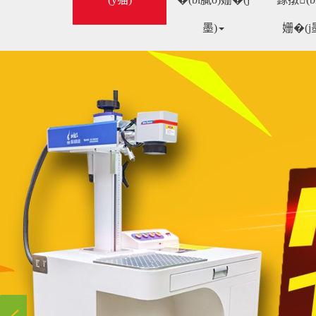
墨)
姗�(j