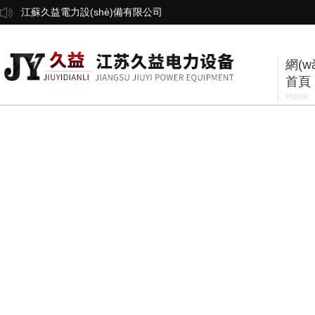
江蘇久益電力設(shè)備有限公司
網(w
首頁
Home