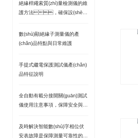
絕緣桿繩索質(zhì)量檢測儀的維
護方法，確保設(shè)
備長期穩(wěn)定運行
數(shù)顯絕緣子測量儀的產
(chǎn)品特點與日常維護
手提式繼電保護測試儀產(chǎn)
品特征說明
全自動有載分接開關(guān)測試
儀使用注意事項，保障安全與精
準檢測的關(guān)鍵
及時解決智能數(shù)字相位伏
安表故障是保障測量可靠性的關