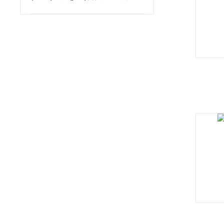
(diǎn)