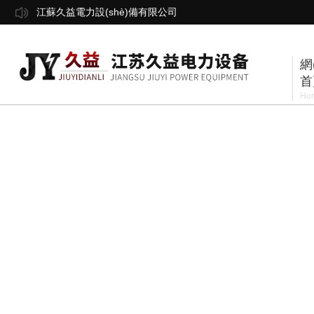
江蘇久益電力設(shè)備有限公司
網
首
Ho