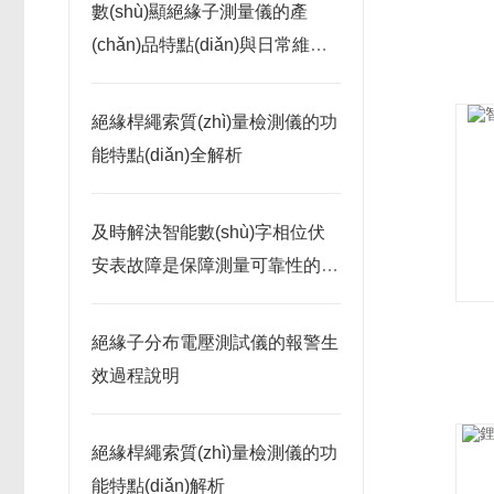
數(shù)顯絕緣子測量儀的產
(chǎn)品特點(diǎn)與日常維護
(hù)
絕緣桿繩索質(zhì)量檢測儀的功
能特點(diǎn)全解析
及時解決智能數(shù)字相位伏
安表故障是保障測量可靠性的關
(guān)鍵
絕緣子分布電壓測試儀的報警生
效過程說明
絕緣桿繩索質(zhì)量檢測儀的功
能特點(diǎn)解析