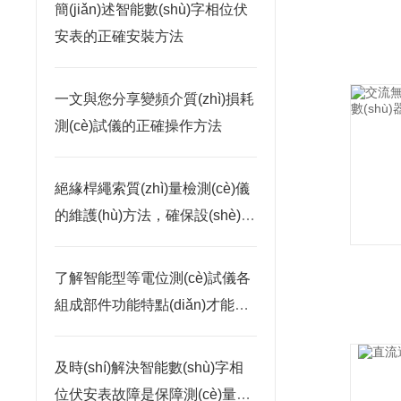
簡(jiǎn)述智能數(shù)字相位伏
安表的正確安裝方法
一文與您分享變頻介質(zhì)損耗
測(cè)試儀的正確操作方法
絕緣桿繩索質(zhì)量檢測(cè)儀
的維護(hù)方法，確保設(shè)備
長(zhǎng)期穩(wěn)定運(yùn)行
了解智能型等電位測(cè)試儀各
組成部件功能特點(diǎn)才能更
好的使用它
及時(shí)解決智能數(shù)字相
位伏安表故障是保障測(cè)量可