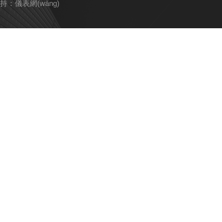
持：
儀表網(wǎng)