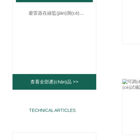
避雷器在線監(jiān)測(cè)儀測(cè)試儀
查看全部產(chǎn)品 >>
TECHNICAL ARTICLES
相關(guān)文章