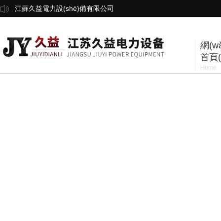
江蘇久益電力設(shè)備有限公司
網(w
首頁(
Home