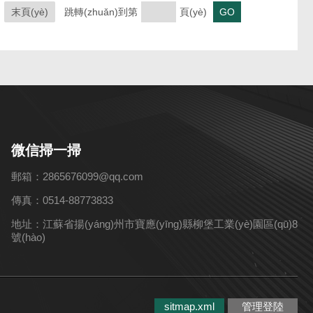
末頁(yè)
跳轉(zhuǎn)到第
頁(yè)
微信掃一掃
郵箱：2865676099@qq.com
傳真：0514-88773833
地址：江蘇省揚(yáng)州市寶應(yīng)縣柳堡工業(yè)園區(qū)8
號(hào)
sitmap.xml
管理登陸