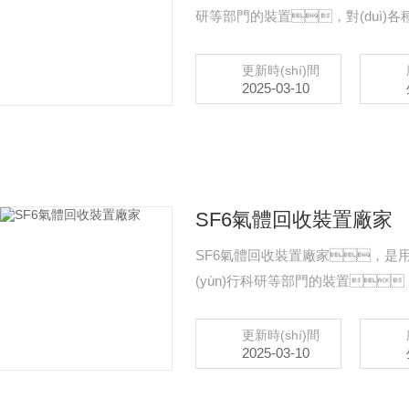
研等部門的裝置，對(duì)各種電
(shè)備充入SF6氣體，并從使
(jìn)行凈化處理壓縮貯存到貯罐
更新時(shí)間
2025-03-10
SF6氣體回收裝置廠家
SF6氣體回收裝置廠家，是用
(yùn)行科研等部門的裝置，對(
電器設(shè)備充入SF6氣體
時(shí)進(jìn)行凈化處理壓縮貯
更新時(shí)間
2025-03-10