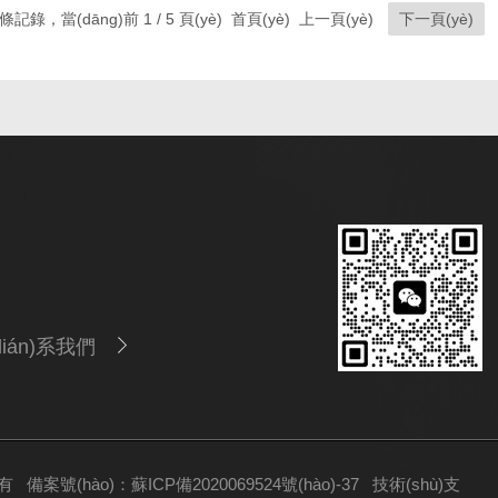
 條記錄，當(dāng)前 1 / 5 頁(yè) 首頁(yè) 上一頁(yè)
下一頁(yè)
lián)系我們
)所有
備案號(hào)：蘇ICP備2020069524號(hào)-37
技術(shù)支