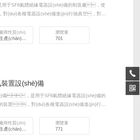
于SF6氣體絕緣電器設(shè)備的制造廠，使
(duì)各種電器設(shè)備進(jìn)行抽真空，對
體，并從使用或試驗(yàn)的電器中回收SF6氣
壓縮貯存到貯罐。
廠商性質(zhì)
瀏覽量
生產(chǎn)廠家
701
置設(shè)備
è)備，是用于SF6氣體絕緣電器設(shè)備的
置，對(duì)各種電器設(shè)備進(jìn)行抽
hè)備充入SF6氣體，并從使用或試驗(yàn)的電
ìn)行凈化處理壓縮貯存到貯罐。
廠商性質(zhì)
瀏覽量
生產(chǎn)廠家
771