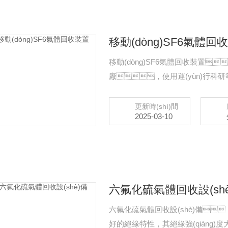
移動(dòng)SF6氣體回
移動(dòng)SF6氣體回收裝置
廠，使用運(yùn)行科研等
(jìn)行抽真空，對(duì)電
的電器中回收SF6氣體,同時(shí)
更新時(shí)間
2025-03-10
六氟化硫氣體回收設(shè
六氟化硫氣體回收設(shè)備
好的絕緣特性，其絕緣強(qiáng)