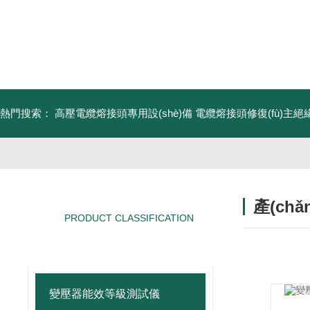
熱門搜索：
高壓電纜熔接頭專用設(shè)備
電纜熔接頭修復(fù)主絕緣
產(ch
PRODUCT CLASSIFICATION
/ PRODUCT
產(chǎn)品分類
變壓器能效等級測試儀