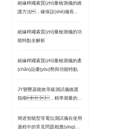
絕緣桿繩索質(zhì)量檢測儀的維
護方法，確保設(shè)備長期
穩(wěn)定運行
絕緣桿繩索質(zhì)量檢測儀的功
能特點全解析
絕緣桿繩索質(zhì)量檢測儀的產
(chǎn)品優(yōu)勢與功能特點
JY變壓器能效等級測試儀維護
指南，精準測量的長
效保障策略
簡述智能型等電位測試儀在使用
過程中的常見問題相應(yīng)解