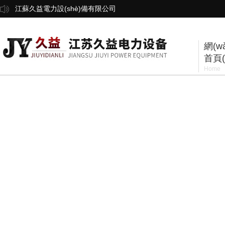
江蘇久益電力設(shè)備有限公司
網(w
首頁(
Home