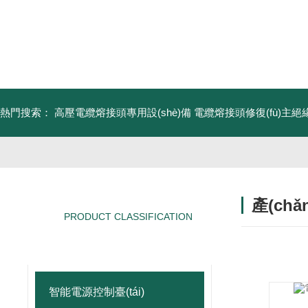
熱門搜索：
高壓電纜熔接頭專用設(shè)備
電纜熔接頭修復(fù)主絕緣
產(ch
PRODUCT CLASSIFICATION
/ PRODUCT
產(chǎn)品分類
智能電源控制臺(tái)