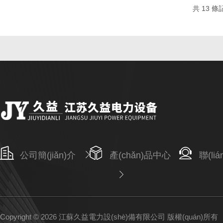
共 13 條記
公司簡(jiǎn)介
產(chǎn)品中心
聯(li
Copyright © 2026 江蘇久益電力設(shè)備有限公司 版權(quán)所