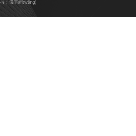
持：
儀表網(wǎng)