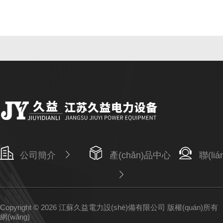
公司簡介
產(chǎn)品中心
聯(li
Copyright © 2026 江蘇久益電力設(shè)備有限公司 版權(quán)所
網(wǎng)