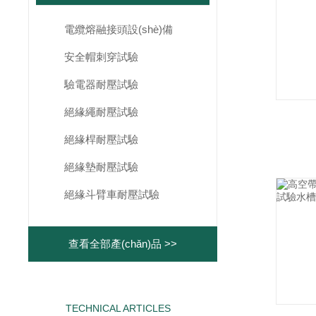
電纜熔融接頭設(shè)備
安全帽刺穿試驗
驗電器耐壓試驗
絕緣繩耐壓試驗
絕緣桿耐壓試驗
絕緣墊耐壓試驗
絕緣斗臂車耐壓試驗
查看全部產(chǎn)品 >>
TECHNICAL ARTICLES