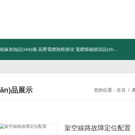
絕緣加熱設(shè)備
高壓電纜熱熔接頭
電纜熔融接頭設(shè)備10KV35KV
hǎn)品展示
您的位置：
首頁
/
產
UCT DISPLAY
架空線路故障定位配置