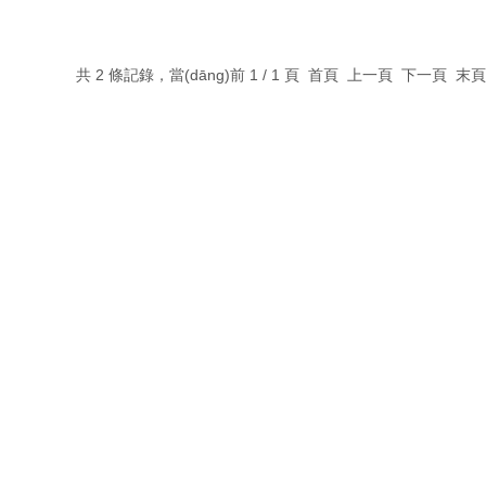
共 2 條記錄，當(dāng)前 1 / 1 頁 首頁 上一頁 下一頁 末頁