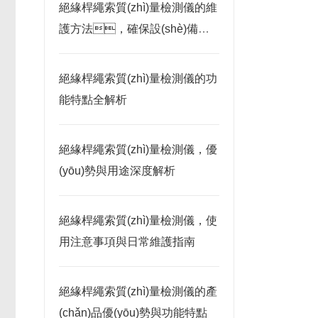
絕緣桿繩索質(zhì)量檢測儀的維
護方法，確保設(shè)備長
期穩(wěn)定運行
絕緣桿繩索質(zhì)量檢測儀的功
能特點全解析
絕緣桿繩索質(zhì)量檢測儀，優
(yōu)勢與用途深度解析
絕緣桿繩索質(zhì)量檢測儀，使
用注意事項與日常維護指南
絕緣桿繩索質(zhì)量檢測儀的產
(chǎn)品優(yōu)勢與功能特點