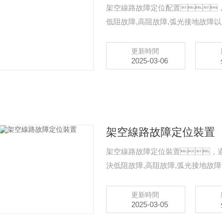
架空線路故障定位配置，
低阻故障,高阻故障,弧光接地故障
更新時間
2025-03-06
架空線路故障定位裝置
架空線路故障定位裝置，適
決低阻故障,高阻故障,弧光接地故
更新時間
2025-03-05