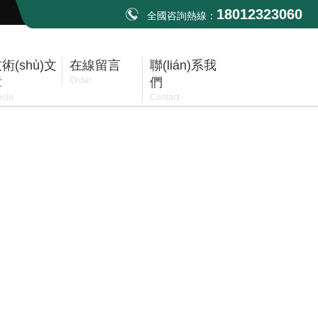
18012323060
全國咨詢熱線：
術(shù)文
在線留言
聯(lián)系我
章
Order
們
icle
Contact