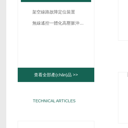
架空線路故障定位裝置
無線遙控一體化高壓脈沖電源
查看全部產(chǎn)品 >>
TECHNICAL ARTICLES
相關(guān)文章