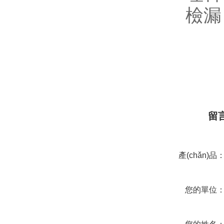
檢漏
留
產(chǎn)品
您的單位