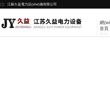
江蘇久益電力設(shè)備有限公司
網(w
首頁
Home