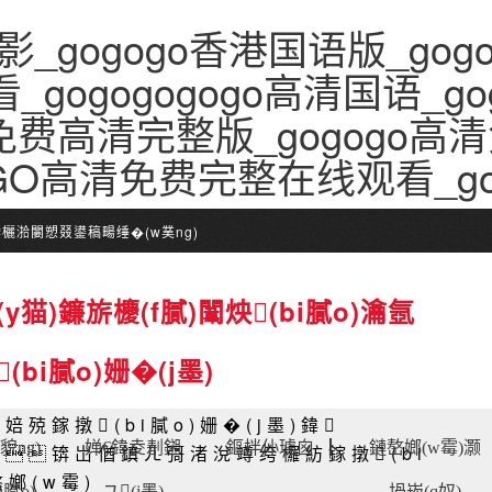
影_gogogo香港国语版_go
_gogogogogo高清国语_go
免费高清完整版_gogogo高清
oGO高清免费完整在线观看_g
)鍌欐湁闄愬叕鍙稿畼缍�(w菐ng)
y猫)鐮旂櫦(f膩)闈炴(bi膩o)瀹氬
(bi膩o)姗�(j墨)
婄殑鎵撴(bi膩o)姗�(j墨)鍏
貌ng)
婵€鍏夌剨鎺
鏂拌仦璩囪▕
鏈嶅嫏(w霉)灏
锛岀偤鎮ㄦ彁渚涗竴绔欏紡鎵撴(bi
嶅嫏(w霉)
i膩o)
ユ(j墨)
堝崁(q奴)