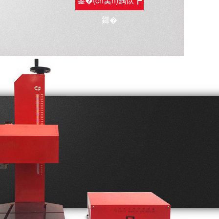
鐢�(ch菐n)鍝佽┏
鎯�