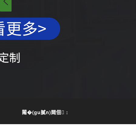
闂�(gu膩n)閸佃 :