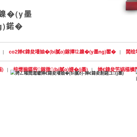
鎳�(y墨
g)鍩�
co2婵€鍏夋墦妯�(bi膩o)鎵撶⒓鎳�(y墨ng)鐢�
闆绘埃
|
|
)
椋熷搧鍖呰鎵撴(bi膩o)姗�(j墨)
婵€鍏夋竻娲楅櫎閵规
|
|