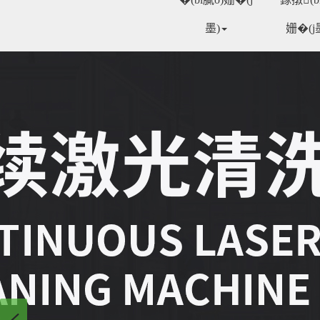
墨)
姗�(j