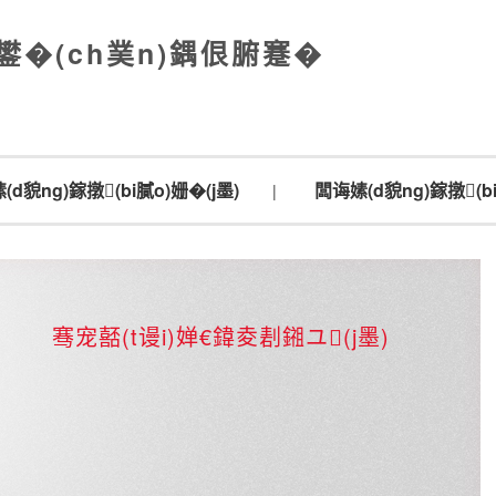
鐢�(ch菐n)鍝佷腑蹇�
(d貌ng)鎵撴(bi膩o)姗�(j墨)
闆诲嫊(d貌ng)鎵撴(bi
|
骞宠嚭(t谩i)婵€鍏夌剨鎺ユ(j墨)