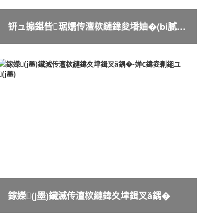
钘ュ搧鍖呰琚嬬传澶栨縺鍏夋墦妯�(bi膩o)妯ｅ搧
鎵嬫(j墨)鑶滅传澶栨縺鍏夊垏鍓叉ǎ鍝�