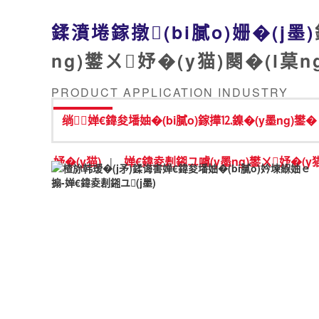
鍒濆埢鎵撴(bi膩o)姗�(j墨)
ng)鐢ㄨ妤�(y猫)闋�(l菒n
PRODUCT APPLICATION INDUSTRY
绱婵€鍏夋墦妯�(bi膩o)鎵撶⒓鎳�(y墨ng)鐢�
妤�(y猫)
婵€鍏夌剨鎺ユ噳(y墨ng)鐢ㄨ妤�(y猫
|