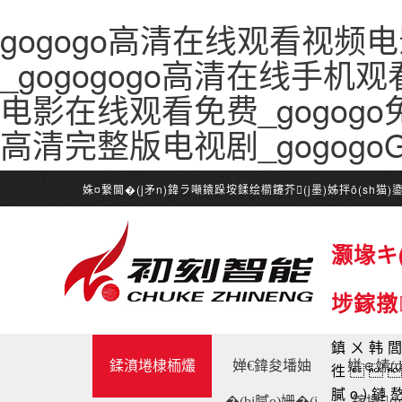
gogogo高清在线观看视频电
_gogogogo高清在线手机观看
电影在线观看免费_gogogo
高清完整版电视剧_gogog
姝¤繋閫�(j矛n)鍏ラ噸鎱跺垵鍒绘櫤鑳芥(j墨)姊拌ō(sh猫
灏堟キ(
埗鎵撴
鎮ㄨ韩閭
鍒濆埢棣栭爜
婵€鍏夋墦妯
姘ｅ嫊(d
徃
膩o)鏈
�(bi膩o)姗�(j
鎵撴(b