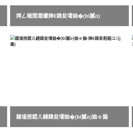
娉ㄥ皠閲濈瓛婵€鍏夋墦妯�(bi膩o)
)妯ｅ搧
鍑堟按鍣ㄦ縺鍏夋墦妯�(bi膩o)妯ｅ搧