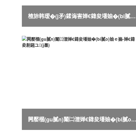
楂旀韩瑷�(j矛)鍒诲害婵€鍏夋墦妯�(bi膩o)妗堜緥妯ｅ搧
闁嬮棞(gu膩n)闈㈡澘婵€鍏夋墦妯�(bi膩o