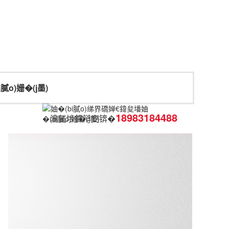
膩o)姗�(j墨)
18983184488
瀹氬埗鐔辩窔锛�