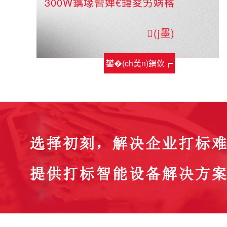
300W鑴堟矕婵€鍏夋竻娲楁
(j墨)
鐢�(ch菐n)鍝佽┏
鎯�