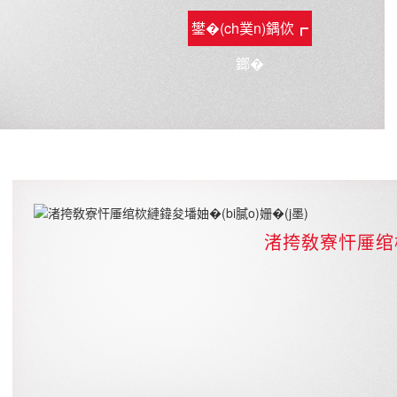
鐢�(ch菐n)鍝佽┏
鎯�
渚挎敎寮忓厜绾栨