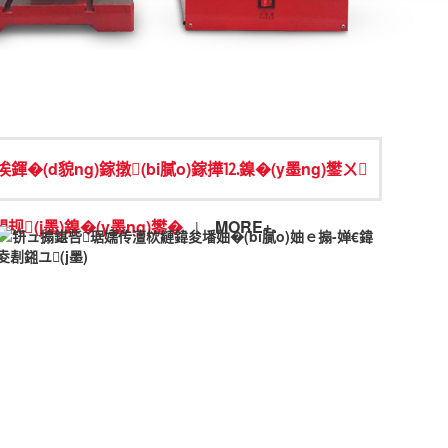
鍕�(d貌ng)鎵撴(bi膩o)鎵撶⒓鎳�(y墨ng)鐢ㄨ
(j墨)鎳�(y墨ng)鐢�
MORE+
|