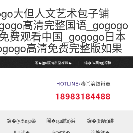
gogo大但人文艺术包子铺
gogo高清完整国语_gogogo
免费观看中国_gogogo日本
ogogo高清免费完整版如果
|
闂�(gu膩n)浜庢垜鍊�
缍�(w菐ng)绔欏
|
湴鍦�
鏀惰棌鎴戝€�
HOTLINE/
瀹㈡湇鐔辩窔
18983184488
鎳�(y墨ng)鐢
闂�(gu膩n)浜
鑱�(li谩n)绯
ㄦ渚�
庡垵鍒�
诲垵鍒�