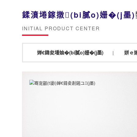
鍒濆埢鎵撴(bi膩o)姗�(j墨)
INITIAL PRODUCT CENTER
婵€鍏夋墦妯�(bi膩o)姗�(j墨)
姘ｅ嫊
|