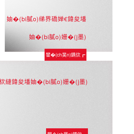
妯�(bi膩o)绨界礄婵€鍏夋墦
妯�(bi膩o)姗�(j墨)
鐢�(ch菐n)鍝佽┏
鎯�
縺鍏夋墦妯�(bi膩o)姗�(j墨)